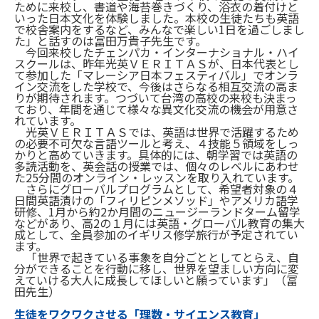
ために来校し、書道や海苔巻きづくり、浴衣の着付けと
いった日本文化を体験しました。本校の生徒たちも英語
で校舎案内をするなど、みんなで楽しい1日を過ごしまし
た」と話すのは冨田万貴子先生です。
今回来校したチェンパカ・インターナショナル・ハイ
スクールは、昨年光英ＶＥＲＩＴＡＳが、日本代表とし
て参加した「マレーシア日本フェスティバル」でオンラ
イン交流をした学校で、今後はさらなる相互交流の高ま
りが期待されます。つづいて台湾の高校の来校も決まっ
ており、年間を通じて様々な異文化交流の機会が用意さ
れています。
光英ＶＥＲＩＴＡＳでは、英語は世界で活躍するため
の必要不可欠な言語ツールと考え、４技能５領域をしっ
かりと高めていきます。具体的には、朝学習では英語の
多読活動を、英会話の授業では、個々のレベルにあわせ
た25分間のオンライン・レッスンを取り入れています。
さらにグローバルプログラムとして、希望者対象の４
日間英語漬けの「フィリピンメソッド」やアメリカ語学
研修、1月から約2か月間のニュージーランドターム留学
などがあり、高2の１月には英語・グローバル教育の集大
成として、全員参加のイギリス修学旅行が予定されてい
ます。
「世界で起きている事象を自分ごととしてとらえ、自
分ができることを行動に移し、世界を望ましい方向に変
えていける大人に成長してほしいと願っています」（冨
田先生）
生徒をワクワクさせる「理数・サイエンス教育」