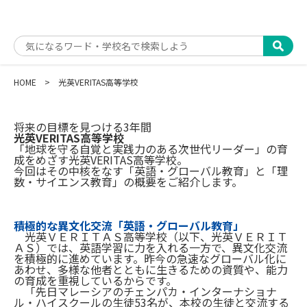
HOME
光英VERITAS高等学校
将来の目標を見つける3年間
光英VERITAS高等学校
「地球を守る自覚と実践力のある次世代リーダー」の育
成をめざす光英VERITAS高等学校。
今回はその中核をなす「英語・グローバル教育」と「理
数・サイエンス教育」の概要をご紹介します。
積極的な異文化交流「英語・グローバル教育」
光英ＶＥＲＩＴＡＳ高等学校（以下、光英ＶＥＲＩＴ
ＡＳ）では、英語学習に力を入れる一方で、異文化交流
を積極的に進めています。昨今の急速なグローバル化に
あわせ、多様な他者とともに生きるための資質や、能力
の育成を重視しているからです。
「先日マレーシアのチェンパカ・インターナショナ
ル・ハイスクールの生徒53名が、本校の生徒と交流する