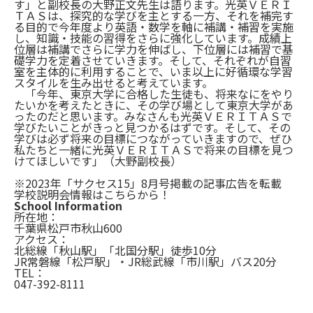
す」と副校長の大野正文先生は語ります。光英ＶＥＲＩ
ＴＡＳは、探究的な学びを主とする一方、それを補完す
る目的で今年度より英語・数学を軸に補講・補習を実施
し、知識・技能の習得をさらに強化しています。成績上
位層は補講でさらに学力を伸ばし、下位層には補習で基
礎学力を定着させていきます。そして、それぞれが自習
室を主体的に利用することで、いま以上に好循環な学習
スタイルを生み出せると考えています。
「今年、東京大学に合格した生徒も、将来なにをやり
たいかを考えたときに、その学び場として東京大学があ
ったのだと思います。みなさんも光英ＶＥＲＩＴＡＳで
学びたいことがきっと見つかるはずです。そして、その
学びは必ず将来の目標につながっていきますので、ぜひ
私たちと一緒に光英ＶＥＲＩＴＡＳで将来の目標を見つ
けてほしいです」（大野副校長）
※2023年「サクセス15」8月号掲載の記事広告を転載
学校説明会情報はこちらから！
School Information
所在地：
千葉県松戸市秋山600
アクセス：
北総線「秋山駅」「北国分駅」徒歩10分
JR常磐線「松戸駅」・JR総武線「市川駅」バス20分
TEL：
047-392-8111