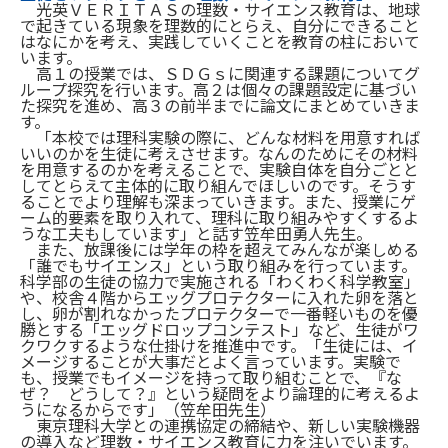
光英ＶＥＲＩＴＡＳの理数・サイエンス教育は、地球
で起きている現象を理数的にとらえ、自分にできること
はなにかを考え、実践していくことを教育の柱において
います。
高１の授業では、ＳＤＧｓに関連する課題についてグ
ループ探究を行います。高２は個々の課題設定に基づい
た探究を進め、高３の前半までに論文にまとめていきま
す。
「本校では理科実験の際に、どんな材料を用意すれば
いいのかを生徒に考えさせます。なんのためにその材料
を用意するのかを考えることで、実験自体を自分ごとと
してとらえて主体的に取り組んでほしいのです。そうす
ることでより理解も深まっていきます。また、授業にゲ
ーム的要素を取り入れて、理科に取り組みやすくするよ
うな工夫もしています」と話す笠牟田勇人先生。
また、放課後には学年の枠を超えてみんなが楽しめる
「誰でもサイエンス」という取り組みを行っています。
科学部の生徒の協力で実施される「わくわく科学教室」
や、校舎４階からエッグプロテクターに入れた卵を落と
し、卵が割れなかったプロテクターで一番軽いものを優
勝とする「エッグドロップコンテスト」など、生徒がワ
クワクするような仕掛けを推進中です。「生徒には、イ
メージすることが大事だとよく言っています。実験で
も、授業でもイメージを持って取り組むことで、『な
ぜ？ どうして？』という疑問をより論理的に考えるよ
うになるからです」（笠牟田先生）
東京理科大学との連携協定の締結や、新しい実験機器
の導入など理数・サイエンス教育に力を注いでいます。