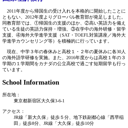
2011年度から帰国生の受け入れを本格的に開始したことに
ともない、2012年度よりグローバル教育部が発足しました。
同教育部では、①帰国生の支援のほか、②高い英語力を備え
ている生徒の英語力保持・増強、③在学中の海外研修・留学
支援、④海外大学進学支援（SAT・TOEFL対策講座／海外大
学進学カウンセリング等）を積極的に行っています。
現在、中学３年の春休みと高校１・２年の夏休みに各30人
の海外語学研修を実施。また、2016年度からは高校１年の３
学期の１学期間をカナダの公立高校で過ごす短期留学も行っ
ています。
School Information
所在地：
東京都新宿区大久保3-6-1
アクセス：
JR線「新大久保」徒歩５分、地下鉄副都心線「西早稲
田」徒歩8分、JR線「大久保」徒歩10分