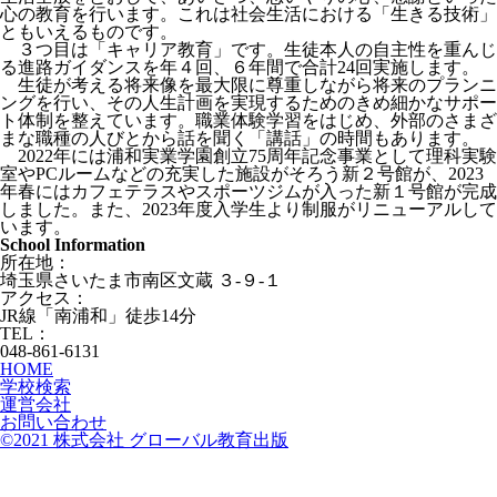
心の教育を行います。これは社会生活における「生きる技術」
ともいえるものです。
３つ目は「キャリア教育」です。生徒本人の自主性を重んじ
る進路ガイダンスを年４回、６年間で合計24回実施します。
生徒が考える将来像を最大限に尊重しながら将来のプランニ
ングを行い、その人生計画を実現するためのきめ細かなサポー
ト体制を整えています。職業体験学習をはじめ、外部のさまざ
まな職種の人びとから話を聞く「講話」の時間もあります。
2022年には浦和実業学園創立75周年記念事業として理科実験
室やPCルームなどの充実した施設がそろう新２号館が、2023
年春にはカフェテラスやスポーツジムが入った新１号館が完成
しました。また、2023年度入学生より制服がリニューアルして
います。
School Information
所在地：
埼玉県さいたま市南区文蔵 ３-９-１
アクセス：
JR線「南浦和」徒歩14分
TEL：
048-861-6131
HOME
学校検索
運営会社
お問い合わせ
©2021 株式会社 グローバル教育出版