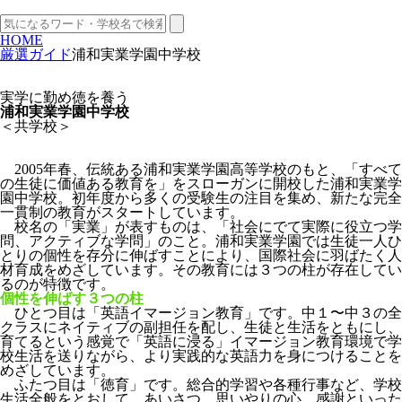
HOME
厳選ガイド
浦和実業学園中学校
実学に勤め徳を養う
浦和実業学園中学校
＜共学校＞
2005年春、伝統ある浦和実業学園高等学校のもと、「すべて
の生徒に価値ある教育を」をスローガンに開校した浦和実業学
園中学校。初年度から多くの受験生の注目を集め、新たな完全
一貫制の教育がスタートしています。
校名の「実業」が表すものは、「社会にでて実際に役立つ学
問、アクティブな学問」のこと。浦和実業学園では生徒一人ひ
とりの個性を存分に伸ばすことにより、国際社会に羽ばたく人
材育成をめざしています。その教育には３つの柱が存在してい
るのが特徴です。
個性を伸ばす３つの柱
ひとつ目は「英語イマージョン教育」です。中１〜中３の全
クラスにネイティブの副担任を配し、生徒と生活をともにし、
育てるという感覚で「英語に浸る」イマージョン教育環境で学
校生活を送りながら、より実践的な英語力を身につけることを
めざしています。
ふたつ目は「徳育」です。総合的学習や各種行事など、学校
生活全般をとおして、あいさつ、思いやりの心、感謝といった