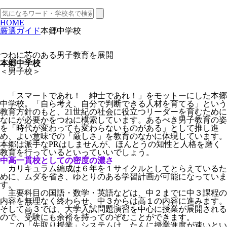
HOME
厳選ガイド
本郷中学校
つねに芯のある男子教育を展開
本郷中学校
＜男子校＞
「スマートであれ！ 紳士であれ！」をモットーにした本郷
中学校。「自ら考え、自分で判断できる人材を育てる」という
教育方針のもと、21世紀の社会に役立つリーダーを育むために
なにが必要かをつねに模索しています。あるべき男子教育の姿
を「時代が変わっても変わらないものがある」として推し進
め、よい意味での「厳しさ」を教育のなかに体現しています。
本郷は派手なPRはしませんが、ほんとうの知性と人格を磨く
教育を行っているといっていいでしょう。
中高一貫校としての密度の濃さ
カリキュラム編成は６年を１サイクルとしてとらえているた
めに、ムダを省き、ゆとりのある学習計画が可能になっていま
す。
主要科目の国語・数学・英語などは、中２までに中３課程の
内容を無理なく終わらせ、中３からは高１の内容に進みます。
そして高３では、大学入試問題演習を中心に授業が展開される
ので、受験にも余裕を持ってのぞむことができます。
この「先取り授業」システムは、たんに授業進度が速いとい