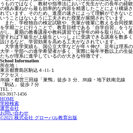
うものではなく、教材や指導法において先生がたの長年の経験
の積み重ねから最も効率的な内容を精選したことにより構築さ
れています。そのため、進度の速さによって理解ができないと
いうことはないように工夫された授業が展開されています。
また、学校独自の検定試験や、先輩が後輩に教える合同授業
を学期ごとに行うことで、教育目標である「自学自習」をうな
がし、夏期の教養講座や教科講習では学年の枠を取り払い、希
望すれば下級生が上級生といっしょに受講できる講座を数多く
設けるなど、学習効果を高める工夫がなされています。
大学進学実績も、国公立大学などが年々伸び、近年は理系の
大学・学部への進学希望者が多く、実際に毎年半数以上の生徒
たちが理系に進学しているのが大きな特徴です。
School Information
所在地：
東京都豊島区駒込４-11-１
アクセス：
JR線・都営三田線「巣鴨」徒歩３ 分、JR線・地下鉄南北線
「駒込」 徒歩７分
TEL：
03-3917-1456
HOME
学校検索
運営会社
お問い合わせ
©2021 株式会社 グローバル教育出版