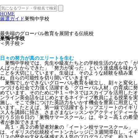
HOME
厳選ガイド
巣鴨中学校
最先端のグローバル教育を展開する伝統校
巣鴨中学校
＜男子校＞
日々の努力が真のエリートを生む
巣鴨中学校では、先生や級友たちとの学校生活のなかで「が
んばったからできた」「努力が実った」という達成感を味わう
ことを大切にしています。生徒は、そのような経験を積み重
ね、自らの可能性を切り開いていきます。
巣鴨でしかできないグローバル教育を確立し、刻々と変化し
つづける社会で力強く活躍する「グローバル人材」の育成に努
めています。そのために中１～中３ではスカイプを活用したオ
ンライン英会話をはじめとするネイティブ教員による授業を実
施し、そこで身につけた英語力をいかす機会を豊富に用意して
います。たとえば、第一線で活躍するトップエリートのイギリ
ス人を講師に招き、さまざまなレッスンやアクティビティーを
行う５泊６日の「巣鴨サマースクール」は、中２～高１の希望
者が参加できます。
高１・高２の希望者対象の「イートン校サマースクール」
は、イギリスの伝統校イートンカレッジに３週間滞在し、イギ
リスの歴史や文化を体感する人気のプログラムです。約３カ