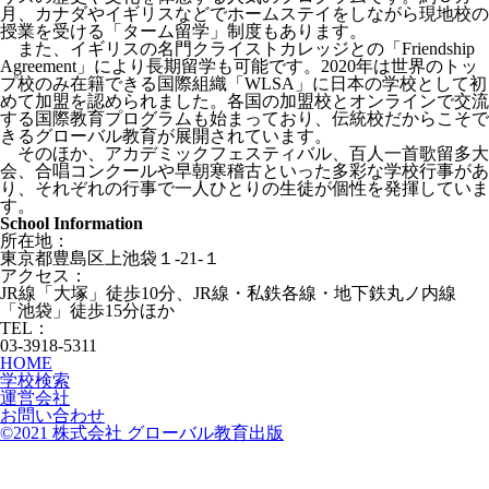
月、カナダやイギリスなどでホームステイをしながら現地校の
授業を受ける「ターム留学」制度もあります。
また、イギリスの名門クライストカレッジとの「Friendship
Agreement」により長期留学も可能です。2020年は世界のトッ
プ校のみ在籍できる国際組織「WLSA」に日本の学校として初
めて加盟を認められました。各国の加盟校とオンラインで交流
する国際教育プログラムも始まっており、伝統校だからこそで
きるグローバル教育が展開されています。
そのほか、アカデミックフェスティバル、百人一首歌留多大
会、合唱コンクールや早朝寒稽古といった多彩な学校行事があ
り、それぞれの行事で一人ひとりの生徒が個性を発揮していま
す。
School Information
所在地：
東京都豊島区上池袋１-21-１
アクセス：
JR線「大塚」徒歩10分、JR線・私鉄各線・地下鉄丸ノ内線
「池袋」徒歩15分ほか
TEL：
03-3918-5311
HOME
学校検索
運営会社
お問い合わせ
©2021 株式会社 グローバル教育出版