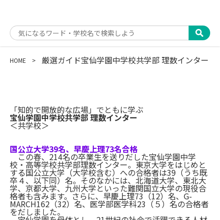
厳選ガイド
宝仙学園中学校共学部 理数インター
HOME
「知的で開放的な広場」でともに学ぶ
宝仙学園中学校共学部 理数インター
＜共学校＞
国公立大学39名、早慶上理73名合格
この春、214名の卒業生を送りだした宝仙学園中学
校・高等学校共学部理数インター。東京大学をはじめと
する国公立大学（大学校含む）への合格者は39（うち既
卒４、以下同）名。そのなかには、北海道大学、東北大
学、京都大学、九州大学といった難関国立大学の現役合
格者も含みます。さらに、早慶上理73（12）名、G-
MARCH162（32）名、医学部医学科23（５）名の合格者
をだしました。
宝仙学園を母体とし、21世紀の社会で活躍できる人材