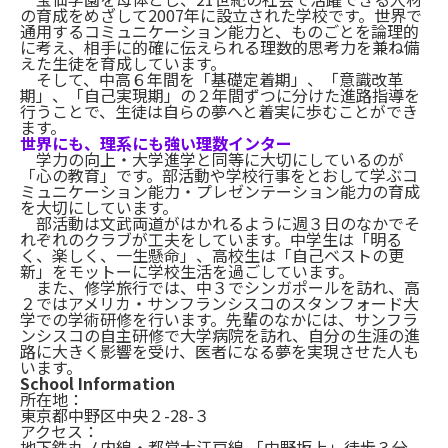
の育成をめざして2007年に設立された学校です。世界で
通用するコミュニケーション能力と、ものごとを論理的
に考え、相手に的確に伝えられる理数的思考力を兼ね備
えた生徒を育成しています。
そして、中高６年間を「基礎定着期」、「意識改革
期」、「自己実現期」の２年間ずつに分けた進路指導を
行うことで、生徒は自らの夢へと着実に歩むことができ
ます。
世界にも、理系にも強い理数インター
学力の向上・大学進学と同等に大切にしているのが
「心の教育」です。部活動や学校行事をとおして学ぶコ
ミュニケーション能力・プレゼンテーション能力の育成
を大切にしています。
部活動は文武両道がはかれるように週３日のなかでそ
れぞれのクラブが工夫をしています。中学生は「明る
く、楽しく、一生懸命」、高校生は「自己ベストの更
新」をモットーに学校生活を過ごしています。
また、修学旅行では、中３でシンガポールを訪れ、高
２ではアメリカ・サンフランシスコのスタンフォード大
学での学術研修を行います。先輩のなかには、サンフラ
ンシスコの自主研修で大学病院を訪れ、自分の生涯の進
路に大きく影響を受け、医者になる夢を実現させた人も
います。
School Information
所在地：
東京都中野区中央２-28-３
アクセス：
地下鉄丸ノ内線・都営大江戸線 「中野坂上」徒歩３分