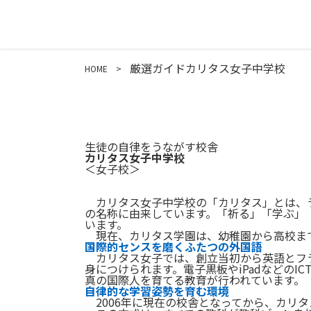
厳選ガイド
カリタス女子中学校
HOME
生徒の自律をうながす校舎
カリタス女子中学校
＜女子校＞
カリタス女子中学校の「カリタス」とは、ラ
の名称に由来しています。「祈る」「学ぶ」
います。
現在、カリタス学園は、幼稚園から高校まで
国際的センスを磨くふたつの外国語
カリタス女子では、創立当初から英語とフラ
身につけられます。電子黒板やiPadなどの
真の国際人を育てる教育が行われています。
自律的な学習姿勢を育む環境
2006年に現在の校舎となってから、カリ