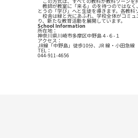
この方式は、すべての教科が教科ゾーンを持
教師が教室に「来る」のを待つのではなく、
とうの「学び」へと生徒を導きます。各教科
校舎は緑と光にあふれ、学校全体がコミュニ
り、新たな教育活動を展開しています。
School Information
所在地：
神奈川県川崎市多摩区中野島４-６-１
アクセス：
JR線「中野島」徒歩10分、JR 線・小田急
TEL：
044-911-4656